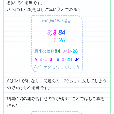
る)ので不適当です。
さらに(1・28)をはしご算に入れてみると
a=1,b=28の場合:
3
)
3
84
1
28
84
1
28
最小公倍数
=
3
×
×
1
3
28
84
A
=
3
=
、
B
=
3
=
×
×
Aが1ケタになってしまう
Aは
3
×
1
で
3
になり、問題文の「2ケタ」に反してしまう
のでやはり不適当です。
結局(4,7)の組み合わせのみが残り、これではしご算を
作ると、