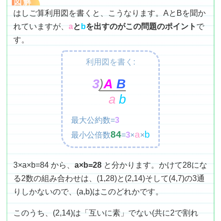
図解
はしご算利用図を書くと、こうなります。AとBを聞か
れていますが、
a
と
b
を出すのがこの問題のポイント
で
す。
利用図を書く:
3
)
A
B
a
b
最大公約数=
3
84
a
b
最小公倍数
=
3
×
×
3×a×b=84 から、
a×b=28
と分かります。かけて28にな
る2数の組み合わせは、(1,28)と(2,14)そして(4,7)の3通
りしかないので、(a,b)はこのどれかです。
このうち、(2,14)は「互いに素」でない(共に2で割れ