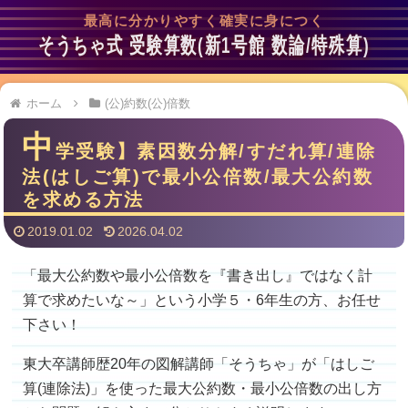
最高に分かりやすく確実に身につく
そうちゃ式 受験算数(新1号館 数論/特殊算)
ホーム
(公)約数(公)倍数
中
学受験】素因数分解/すだれ算/連除
法(はしご算)で最小公倍数/最大公約数
を求める方法
2019.01.02
2026.04.02
「最大公約数や最小公倍数を『書き出し』ではなく計
算で求めたいな～」という小学５・6年生の方、お任せ
下さい！
東大卒講師歴20年の図解講師「そうちゃ」が「はしご
算(連除法)」を使った最大公約数・最小公倍数の出し方