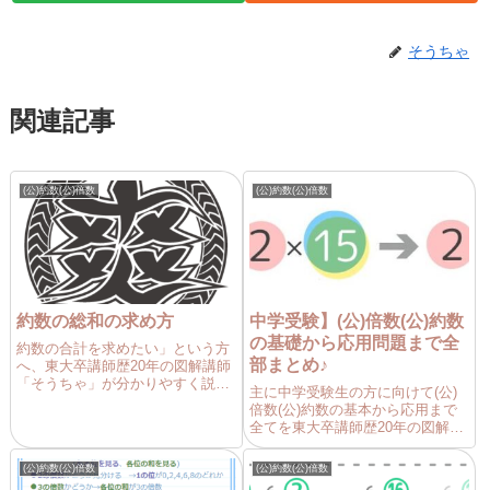
そうちゃ
関連記事
(公)約数(公)倍数
(公)約数(公)倍数
約数の総和の求め方
中学受験】(公)倍数(公)約数
の基礎から応用問題まで全
約数の合計を求めたい」という方
部まとめ♪
へ、東大卒講師歴20年の図解講師
「そうちゃ」が分かりやすく説明
主に中学受験生の方に向けて(公)
します。目次をクリックすると好
倍数(公)約数の基本から応用まで
きな場所に飛べます。素因数分解
全てを東大卒講師歴20年の図解講
から約数の総和の求め方(例:12の
師「そうちゃ」が豊富な図で分か
約数の総和)素因数分解を使うと約
りやすく解説します。確認テスト
数全部の合計(総和と言...
(公)約数(公)倍数
(公)約数(公)倍数
付きなので練習と定着を図れま