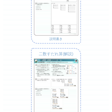
説明書き
二数すだれ算(解説)