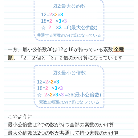
図2:最大公約数
12=
2
×
2
×
3
18=
2
×
3
×
3
☆
2
×
3
=6(最大公約数)
共通する素数のかけ算になっている
一方、最小公倍数36は12と18が持っている素数
全種
類
、「2」２個と「3」２個のかけ算になっています
図3:最小公倍数
12=
2
×
2
×
3
18=
2
×
3
×
3
☆
2
×
2
×
3
×
3
=36(最小公倍数)
素数全種類のかけ算になっている
このように
最小公倍数は2つの数が持つ全部の素数のかけ算
最大公約数は2つの数が共通して持つ素数のかけ算