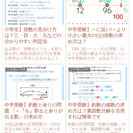
す。
小学生】倍数の見分け方
中学受験】～に近い/～より
は？三・四・六・九などの
小さい最大の(公)倍数の求
分かりやすい判定法
め方は？
ある数の「倍数かどうか」を割り
「100に近い～と～の公倍数」の
算せずに識別法(見分け方)を算数
ような問題の解き方を復習したい
が苦手な小学生にも分かるように
中学受験生の方、お任せ下さい。
図解しています。分数の約分がと
東大卒講師歴20年の図解講師「そ
ても楽になります。
うちゃ」が分かりやすく説明しま
(公)約数(公)倍数
(公)約数(公)倍数
す。決められた範囲と倍数解き方
を理解例題2(範囲内での倍数)6の
倍数について、以下の問...
中学受験】約数と余りの問
中学受験】約数の個数の求
題 「～『を』割ると余りが
め方は？素因数分解を活用
出る数」の求め方
すれば簡単です
今回は約数の応用問題で「120を
約数の応用問題「約数の個数」の
割ると8余る数」のように余りを
「すだれ算・素因数分解」を使っ