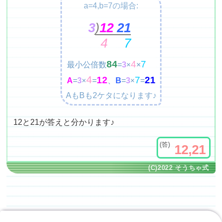
a=4,b=7の場合:
3
)
12
21
4
7
84
4
7
最小公倍数
=
3
×
×
4
12
7
21
A
=
3
=
、
B
=
3
=
×
×
AもBも2ケタになります♪
12と21が答えと分かります♪
12,21