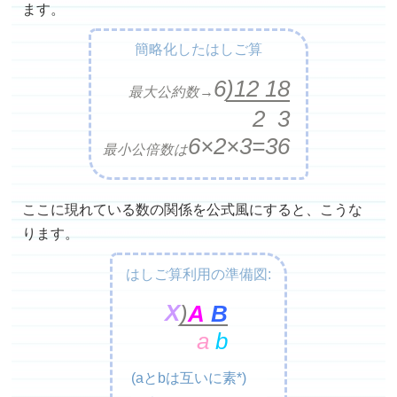
ます。
簡略化したはしご算
6
)12
18
最大公約数→
2 3
6×2×3=36
最小公倍数は
ここに現れている数の関係を公式風にすると、こうな
ります。
はしご算利用の準備図:
X
)
A
B
a
b
(aとbは互いに素*)