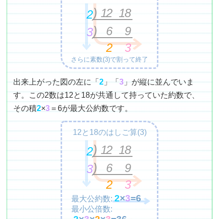
12
18
2
6
9
3
2
3
さらに素数(3)で割って終了
出来上がった図の左に「
2
」「
3
」が縦に並んでいま
す。この2数は12と18が共通して持っていた約数で、
その積
2
×
3
＝6が最大公約数です。
12と18のはしご算(3)
12
18
2
6
9
3
2
3
2
×
3
=
6
最大公約数:
最小公倍数:
2
×
3
×
2
×
3
=
36