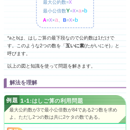
最大公約数=
X
Y
a
b
最小公倍数
=
X
×
×
a
b
A
=
X
、
B
=
X
×
×
*aとbは、はしご算の最下段なので公約数は1だけで
す。このような2つの数を「
互いに素
(たがいにそ)」と
呼びます。
以上の図と知識を使って問題を解きます。
解法を理解
1-1
:はしご算の利用問題
最大公約数が3で最小公倍数が84である2つ数を求め
よ。ただし2つの数は共に2ケタの数である。