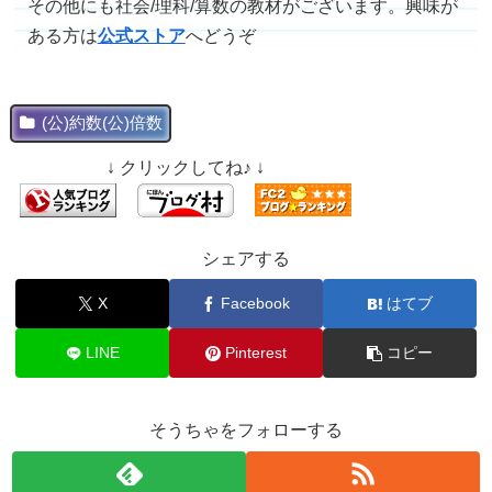
その他にも社会/理科/算数の教材がございます。興味が
ある方は
公式ストア
へどうぞ
(公)約数(公)倍数
↓ クリックしてね♪ ↓
シェアする
X
Facebook
はてブ
LINE
Pinterest
コピー
そうちゃをフォローする