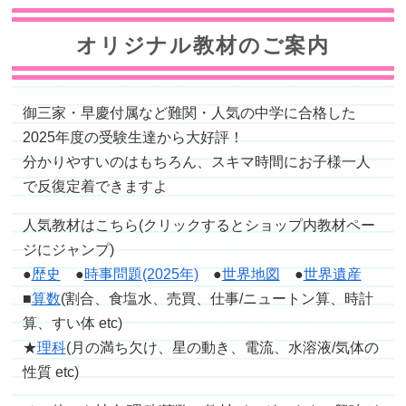
オリジナル教材のご案内
御三家・早慶付属など難関・人気の中学に合格した
2025年度の受験生達から大好評！
分かりやすいのはもちろん、スキマ時間にお子様一人
で反復定着できますよ
人気教材はこちら(クリックするとショップ内教材ペー
ジにジャンプ)
●
歴史
●
時事問題(2025年)
●
世界地図
●
世界遺産
■
算数
(割合、食塩水、売買、仕事/ニュートン算、時計
算、すい体 etc)
★
理科
(月の満ち欠け、星の動き、電流、水溶液/気体の
性質 etc)