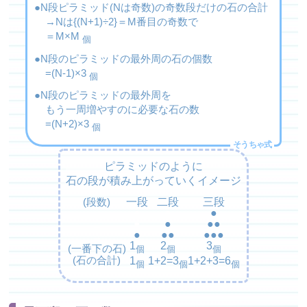
N段ピラミッド(Nは奇数)の奇数段だけの石の合計
→Nは{(N+1)÷2}＝M番目の奇数で
＝M×M
個
N段のピラミッドの最外周の石の個数
=(N-1)×3
個
N段のピラミッドの最外周を
もう一周増やすのに必要な石の数
=(N+2)×3
個
ピラミッドのように
石の段が積み上がっていくイメージ
一段
二段
三段
(段数)
●
●
●
→
●
●
●●
→
●
●●
●●●
→
1
2
3
(一番下の石)
個
個
個
1
1+2=3
1+2+3=6
(石の合計)
個
個
個