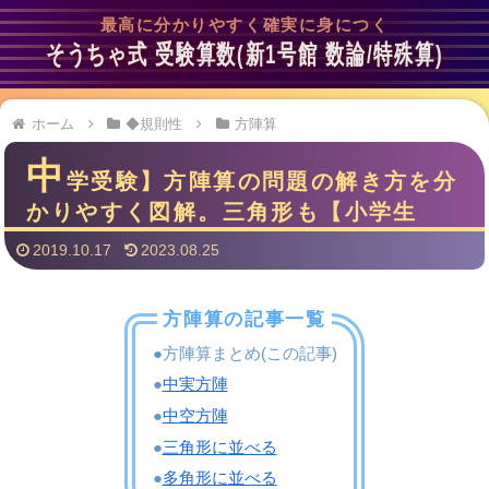
最高に分かりやすく確実に身につく
そうちゃ式 受験算数(新1号館 数論/特殊算)
ホーム
◆規則性
方陣算
中
学受験】方陣算の問題の解き方を分
かりやすく図解。三角形も【小学生
2019.10.17
2023.08.25
方陣算の記事一覧
●方陣算まとめ(この記事)
●
中実方陣
●
中空方陣
●
三角形に並べる
●
多角形に並べる