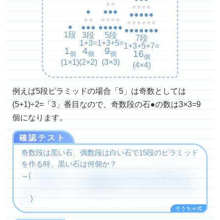
●
●●
●●●●
●
●
●●●
●●●●●
●
●●
●●●●
●●●●●●
●
●●●
●●●●●
●●●●●●●
1段
3段
5段
7段
1+3=
1+3+5=
1+3+5+7=
1
4
9
16
個
個
個
個
(1×1)
(2×2)
(3×3)
(4×4)
例えば5段ピラミッドの場合「5」は奇数としては
(5+1)÷2=「3」番目なので、奇数段の石●の数は3×3=9
個になります。
確認テスト
奇数段は黒い石、偶数段は白い石で15段のピラミッド
を作る時、黒い石は何個か？
→(
15段ピラミッドは奇数では(15+1)÷2=8番目のピラ
64
ミッドなので、その奇数段(黒い石)の合計は8×8=
個
)