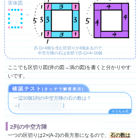
実体図
●
●●●
●
●
●●●
●
→
●
●●●
●
●
●●●
●
●
●●●
●
(5-1)=4個を含む区切りが4個あるので、
中空方陣の石は全部で(5-1)×4=16個
ここでも区切り図(井の図→渦の図)を書くと分かりやす
いです。
確認テスト
(タッチで解答表示)
一辺10個1列の中空方陣の石の数は？
→(
(10-1)×4=9×4=36個
)
2列の中空方陣
一つの区切りは2×(A-2)の長方形になるので、
石の数は