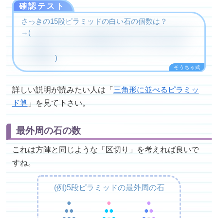
確認テスト
さっきの15段ピラミッドの白い石の個数は？
→(
15段ピラミッドの全部の石の合計は15×(15+1)÷2
＝120
で、黒い石が64個あるから、白い石は120－
個
56
64＝
個
)
詳しい説明が読みたい人は「
三角形に並べるピラミッ
ド算
」を見て下さい。
最外周の石の数
これは方陣と同じような「区切り」を考えれば良いで
すね。
(例)5段ピラミッドの最外周の石
●
●
●
●●
●●
●
●
●●●
●
●
●
→
●
●
●