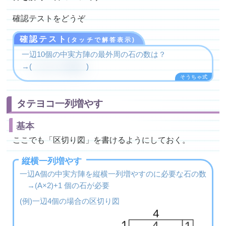
確認テストをどうぞ
確認テスト
(タッチで解答表示)
一辺10個の中実方陣の最外周の石の数は？
36
→(
(10-1)×4=
個
)
タテヨコ一列増やす
基本
ここでも「区切り図」を書けるようにしておく。
縦横一列増やす
一辺A個の中実方陣を縦横一列増やすのに必要な石の数
→(A×2)+1 個の石が必要
(例)一辺4個の場合の区切り図