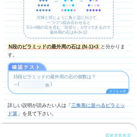
→
●●●●
●
●●
●
●
●●
●
●●●●●
●
●●●
●
●
●●●●
方陣と同じように角と辺に分けて、
一つづつ組み合わせると
5-1=4個の石を含む「区切り」が3つできるので
最外周の石は4×3=12
N段のピラミッドの最外周の石は (N-1)×3
と分かりま
す。
確認テスト
15段ピラミッドの最外周の石の個数は？
→(
(15-1)×3=
42
)
個
詳しい説明が読みたい人は「
三角形に並べるピラミッ
ド算
」を見て下さい。