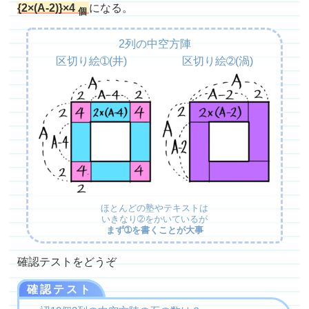
{2×(A-2)}×4
になる。
個
2列の中空方陣
区切り絵➀(井) 区切り絵➁(渦)
ほとんどの塾やテキストは
いきなり➁をかいているが
まず➀を書くことが大事
確認テストをどうぞ
確認テスト