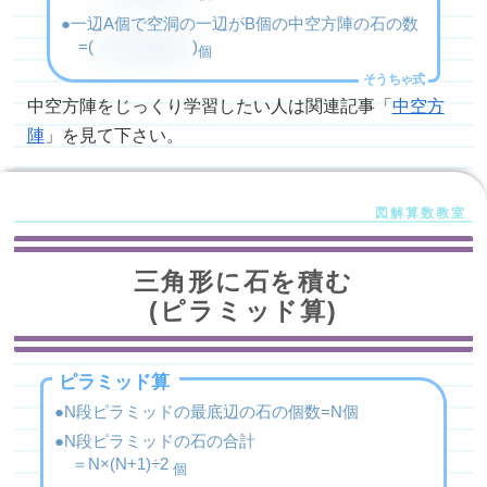
一辺A個で空洞の一辺がB個の中空方陣の石の数
=(
(A×A)-(B×B)
)
個
中空方陣をじっくり学習したい人は関連記事「
中空方
陣
」を見て下さい。
三角形に石を積む
(ピラミッド算)
ピラミッド算
N段ピラミッドの最底辺の石の個数=N個
N段ピラミッドの石の合計
＝N×(N+1)÷2
個