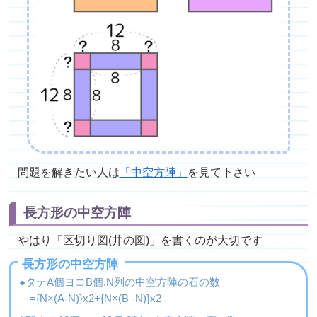
問題を解きたい人は
「中空方陣」
を見て下さい
長方形の中空方陣
やはり「区切り図(井の図)」を書くのが大切です
長方形の中空方陣
●タテA個ヨコB個,N列の中空方陣の石の数
={N×(A-N)}x2+{N×(B -N)}x2