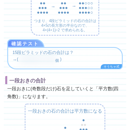
●●
●●
●●○○○
→
→
●●●
●●●
●●●○○
●●●●
●●●●
●●●●○
つまり、4段ピラミッドの石の合計は
4×5の長方形の半分なので、
4×(4+1)÷2 で求められる。
確認テスト
15段ピラミッドの石の合計は？
→(
15×(15+1)÷2＝120
)
個
一段おきの合計
一段おきに(奇数段だけ)石を足していくと「平方数(四
角数)」になります。
一段おきの石の合計は平方数になる
●
●●
●
●●●