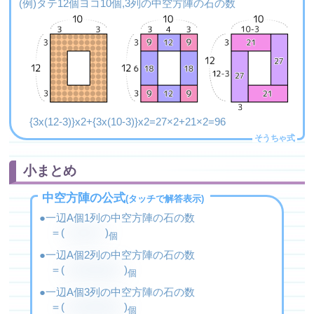
(例)タテ12個ヨコ10個,3列の中空方陣の石の数
{3x(12-3)}x2+{3x(10-3)}x2=27×2+21×2=96
小まとめ
中空方陣の公式
(タッチで解答表示)
一辺A個1列の中空方陣の石の数
＝(
(A-1)×4
)
個
一辺A個2列の中空方陣の石の数
＝(
{2×(A-2)}×4
)
個
一辺A個3列の中空方陣の石の数
＝(
{3×(A-3)}×4
)
個