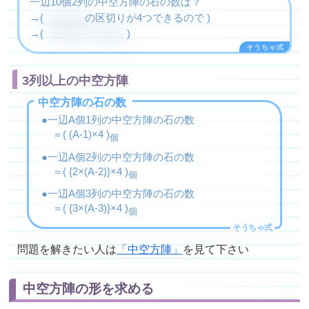
一辺10個2列の中空方陣の石の数は？
→(
2×(10-2)
の区切りが4つできるので )
→(
2×(10-2)×4=64個
)
3列以上の中空方陣
中空方陣の石の数
一辺A個1列の中空方陣の石の数
＝( (A-1)×4 )
個
一辺A個2列の中空方陣の石の数
＝( {2×(A-2)}×4 )
個
一辺A個3列の中空方陣の石の数
＝( {3×(A-3)}×4 )
個
問題を解きたい人は
「中空方陣」
を見て下さい
中空方陣の形を求める