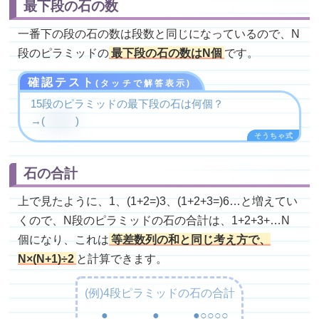
最下段の石の数
一番下の段の石の数は段数と同じになっているので、N
段のピラミッドの
最下段の石の数はN個
です。
確認テスト
(タッチで解答表示)
15段のピラミッドの最下段の石は何個？
15
→(
個
)
石の合計
上で見たように、1、(1+2=)3、(1+2+3=)6…と増えてい
くので、N段のピラミッドの石の合計は、1+2+3+…N
個になり、これは
等差数列の和と同じ考え方で、
N×(N+1)÷2
と計算できます。
(例)4段ピラミッドの石の合計
●
●
●○○○○