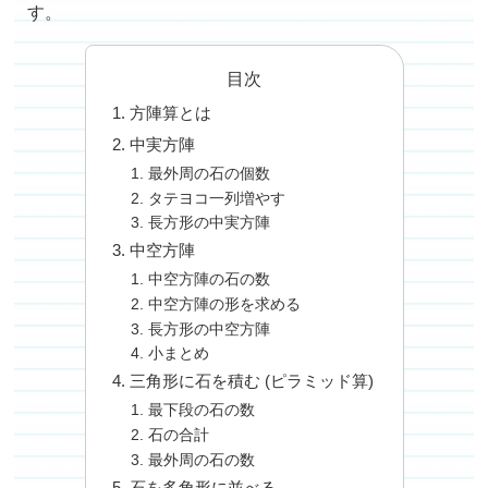
す。
目次
方陣算とは
中実方陣
最外周の石の個数
タテヨコ一列増やす
長方形の中実方陣
中空方陣
中空方陣の石の数
中空方陣の形を求める
長方形の中空方陣
小まとめ
三角形に石を積む (ピラミッド算)
最下段の石の数
石の合計
最外周の石の数
石を多角形に並べる