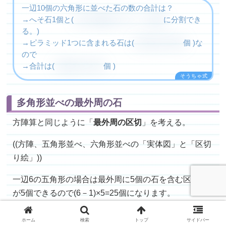
一辺10個の六角形に並べた石の数の合計は？
→へそ石1個と(
10-1=9段のピラミッド6個
に分割でき
る。)
→ピラミッド1つに含まれる石は(
9×(9+1)÷2=45
個 )な
ので
→合計は(
(45×6)+1=271
個 )
多角形並べの最外周の石
方陣算と同じように「
最外周の区切
」を考える。
((方陣、五角形並べ、六角形並べの「実体図」と「区切
り絵」))
一辺6の五角形の場合は最外周に5個の石を含む区切り
が5個できるので(6－1)×5=25個になります。
確認テスト
(タッチで解答表示)
ホーム
検索
トップ
サイドバー