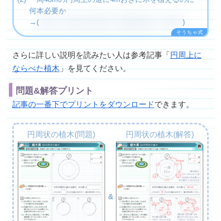
何本必要か
→(
間かくは48÷4=12個。木の数も同じく12個
)
さらに詳しい説明を読みたい人は参考記事「
円周上に
ならべた植木
」を見てください。
問題&解答プリント
記事の一番下でプリントをダウンロード
できます。
円周状の植木(問題)
円周状の植木(解答)
&