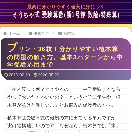
最高に分かりやすく確実に身につく
そうちゃ式 受験算数(新1号館 数論/特殊算)
ホーム
◆規則性
植木算
プ
リント36枚！分かりやすい植木算
の問題の解き方。基本3パターンから中
学受験応用まで
2019.02.10
2026.05.20
「植木算って何？どうやるの？」「中学受験するなら
やっておいた方がいいの？」という小学三年生や「植
木算が意外と難しい…」とお悩みの保護者の方へ。
植木算は受験算数の最初の方に出てくる単元ですが、
実は結構難しいのです…なぜなら、植木算では「木」