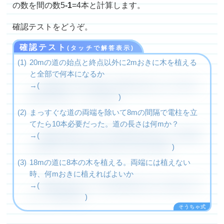
の数を間の数5
-1
=4本と計算します。
確認テストをどうぞ。
確認テスト
(タッチで解答表示)
20mの道の始点と終点以外に2mおきに木を植える
と全部で何本になるか
→(
間の数＝20÷2=10個。両端に植えないので木の
数が1本少なく、10-1=9本
)
まっすぐな道の両端を除いて8mの間隔で電柱を立
てたら10本必要だった。道の長さは何mか？
→(
両端に植えないので木の数が1本少ない=間の数
が1本多く10+1=11個。道のり=8×11=88m
)
18mの道に8本の木を植える。両端には植えない
時、何mおきに植えればよいか
→(
両端に植えないので間の数が多く8+1=9個。間
かく＝18÷9=2m
)