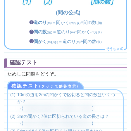
(間の公式)
❶
道のり
＝間かく
×間の数
(m)
(mおき)
(個)
❷
間の数
＝道のり
÷間かく
(個)
(m)
(mおき)
❸
間かく
＝道のり
÷間の数
(mおき)
(m)
(個)
確認テスト
ためしに問題をどうぞ。
確認テスト
(タッチで解答表示)
10mの道を2mの間かくで区切ると間の数はいくつ
か？
→(
間の数=10(道のり)÷2(間かく)=5個
)
3mの間かく7個に区切られている道の長さは？
→(
道のり=3(間かく)×7(間の数)=21m
)