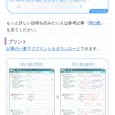
54mの道を9個に区切ると間かくの長さは？
→(
間かく=54(道のり)÷9(間の数)=6m
)
もっと詳しい説明を読みたい人は参考記事「
間の数
」
を見てください。
プリント
記事の一番下でプリントをダウンロード
できます。
間の数(問題)
間の数(解答)
&