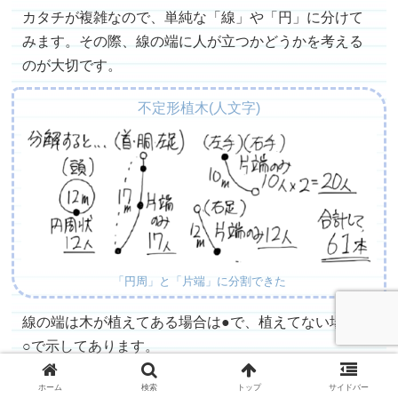
カタチが複雑なので、単純な「線」や「円」に分けて
みます。その際、線の端に人が立つかどうかを考える
のが大切です。
不定形植木(人文字)
「円周」と「片端」に分割できた
線の端は木が植えてある場合は●で、植えてない場合は
○で示してあります。
例えば、首の付け根の部分に立つ人は「頭」として数
ホーム
検索
トップ
サイドバー