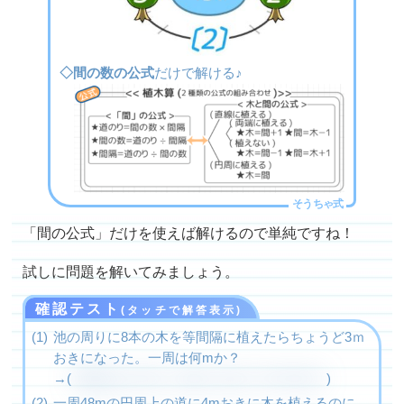
◇間の数の公式
だけで解ける♪
「間の公式」だけを使えば解けるので単純ですね！
試しに問題を解いてみましょう。
確認テスト
(タッチで解答表示)
池の周りに8本の木を等間隔に植えたらちょうど3ｍ
おきになった。一周は何mか？
→(
間隔は木と同じく8個。道のり=3×8=24m
)
一周48mの円周上の道に4mおきに木を植えるのに