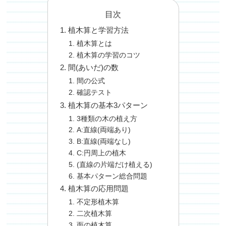
目次
植木算と学習方法
植木算とは
植木算の学習のコツ
間(あいだ)の数
間の公式
確認テスト
植木算の基本3パターン
3種類の木の植え方
A:直線(両端あり)
B:直線(両端なし)
C:円周上の植木
(直線の片端だけ植える)
基本パターン総合問題
植木算の応用問題
不定形植木算
二次植木算
面の植木算