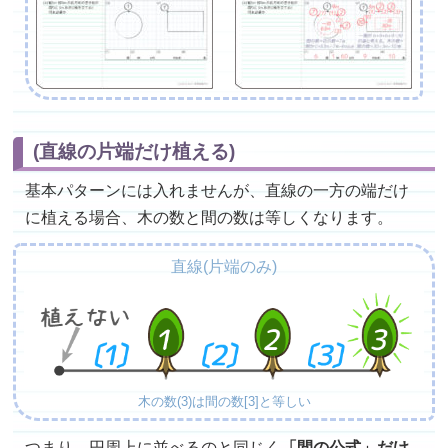
(直線の片端だけ植える)
基本パターンには入れませんが、直線の一方の端だけ
に植える場合、木の数と間の数は等しくなります。
直線(片端のみ)
木の数(3)は間の数[3]と等しい
つまり、円周上に並べるのと同じく
「間の公式」だけ