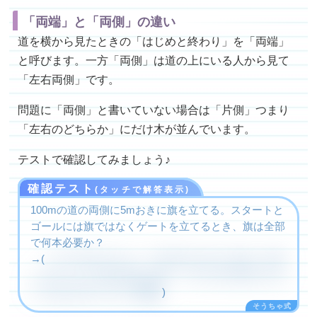
「両端」と「両側」の違い
道を横から見たときの「はじめと終わり」を「両端」
と呼びます。一方「両側」は道の上にいる人から見て
「左右両側」です。
問題に「両側」と書いていない場合は「片側」つまり
「左右のどちらか」にだけ木が並んでいます。
テストで確認してみましょう♪
確認テスト
(タッチで解答表示)
100mの道の両側に5mおきに旗を立てる。スタートと
ゴールには旗ではなくゲートを立てるとき、旗は全部
で何本必要か？
→(
まず片側を考えると、間の数は100÷5=20個、両端
に立てないので旗の数は19個。これが左右両側にある
38
ので旗は全部で19×2=
個
)