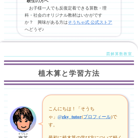
験生の方へ
お子様一人でも反復定着できる算数・理
科・社会のオリジナル教材はいかがです
か？ 興味がある方は
そうちゃ式 公式ストア
へどうぞ♪
植木算と学習方法
こんにちは！「そうち
ゃ」
@
zky_tutor
(
プロフィール
)で
す。
そうちゃ
最初に植木算の学び方について軽く