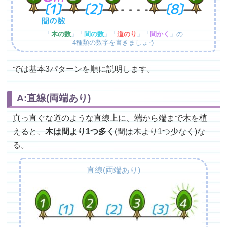
「
木の数
」「
間の数
」「
道のり
」「
間かく
」の
4種類の数字を書きましょう
では基本3パターンを順に説明します。
A:直線(両端あり)
真っ直ぐな道のような直線上に、端から端まで木を植
えると、
木は間より1つ多く
(間は木より1つ少なく)な
る。
直線(両端あり)