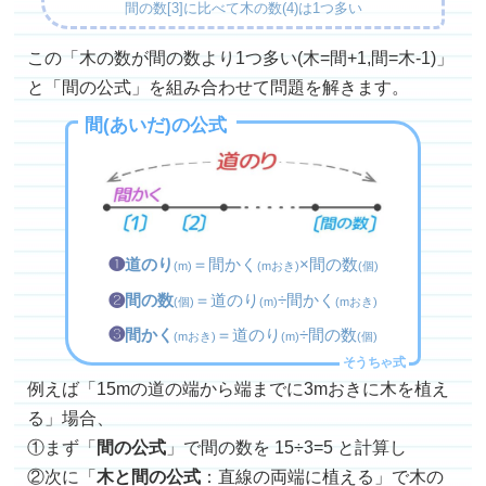
間の数[3]に比べて木の数(4)は1つ多い
この「木の数が間の数より1つ多い(木=間+1,間=木-1)」
と「間の公式」を組み合わせて問題を解きます。
間(あいだ)の公式
❶
道のり
＝間かく
×間の数
(m)
(mおき)
(個)
❷
間の数
＝道のり
÷間かく
(個)
(m)
(mおき)
❸
間かく
＝道のり
÷間の数
(mおき)
(m)
(個)
例えば「15mの道の端から端までに3mおきに木を植え
る」場合、
①まず「
間の公式
」で間の数を 15÷3=5 と計算し
②次に「
木と間の公式
：直線の両端に植える」で木の