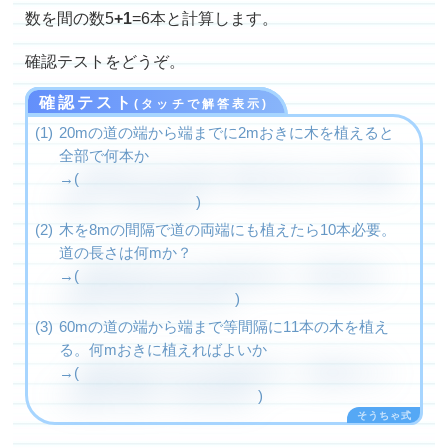
数を間の数5
+1
=6本と計算します。
確認テストをどうぞ。
確認テスト
(タッチで解答表示)
20mの道の端から端までに2mおきに木を植えると
全部で何本か
→(
間の数＝20÷2=10個。両端に植えるので木の数
が多く、10+1=11本
)
木を8mの間隔で道の両端にも植えたら10本必要。
道の長さは何mか？
→(
両端に植えるので木の数が多く、間の数=10-
1=9個。道のり=8×9=72m
)
60mの道の端から端まで等間隔に11本の木を植え
る。何mおきに植えればよいか
→(
両端に植えるので木の数が多く、間の数＝11-
1=10個。間かく＝60÷10=6ｍ
)