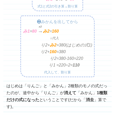
式1と式2の引き算→割り算
❷みかんを出してから
x2
→
み1
=
80
み2
=
160
↓
代入
り2+
み2
=
380(はじめの式1)
り2+
160
=
380
り2=
380-160=220
り1 =
220÷2=
110
代入して、割り算
はじめは「りんご」と「みかん」2種類のモノの式だっ
たのが、途中から「りんご」が
消えて
「みかん」
1種類
だけの式になった
ということです(だから「
消去
」算で
す)。