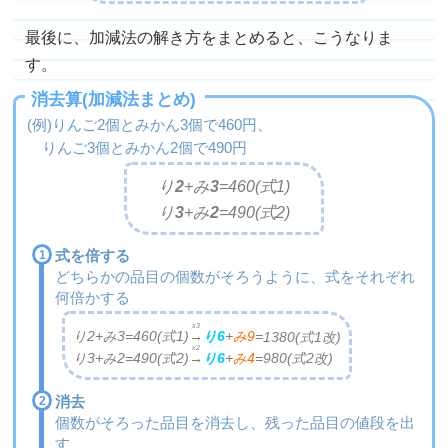
最後に、加減法の解き方をまとめると、こうなりま
す。
消去算(加減法まとめ)
(例)りんご2個とみかん3個で460円、
りんご3個とみかん2個で490円
り
2
+み
3
=
460(式1)
り
3
+み
2
=
490(式2)
式を倍する
どちらかの品目の個数がそろうように、式をそれぞれ
何倍かする
x3
り2+み3=460(式1)
→
り6
+
み9
=
1380(式1改)
x2
り3+み2=490(式2)
→
り6
+
み4
=
980(式2改)
消去
個数がそろった品目を消去し、残った品目の値段を出
す