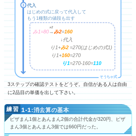
代入
はじめの式に戻って代入して
もう1種類の値段も出す
x2
み1=80
→
み
2
=
160
↓代入
り1+
み2
=
270(はじめの式1)
り1+
160
=
270
り1
=
270-160=
110
3ステップの確認テストをどうぞ。自信がある人は自由
に2品目の単価を出して下さい。
1-1
:消去算の基本
ピザまん1個とあんまん2個の合計代金が320円、ピザ
まん3個とあんまん3個では660円だった。