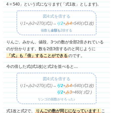
4 = 540」という式になります(「式1改」とします)。
図4:式を倍する
り1+み2=270(式1)→
り2
+
み4
=
540(式1改)
個数も
金額も
2倍する
りんご、みかん、値段、3つの数が全部2倍されている
のが分かります。数を2倍3倍するのと同じように
「式」も「倍」することができる
のです。
今の倍した式(式1改)と式2を並べると…
図4:式を倍する
り1+み2=270(式1)→
り2
+
み4
=
540(式1改)
り2
+
み3
=
460( 式2 )
リンゴの個数がそろった♪
式1改と式2で、
りんごの数が同じになっています！
こ