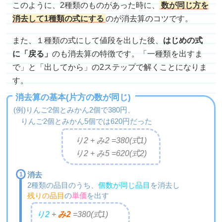
このように、2種類のものがあった時に、
数が同じ方を
消去して1種類の式にする
のが消去算のコツです。
また、１種類の式にして値段を出した後、
はじめの式
に「戻る」
のも消去算の特徴です。「一種類を出すま
で」と「出してから」の2ステップで解くことになりま
す。
消去算の基本(片方の数が同じ)
(例)りんご2個とみかん2個で380円、
りんご2個とみかん5個では620円だった
り2 + み2 =
380(式1)
り2 + み5 =
620(式2)
消去
2種類の品目のうち、
個数が同じ品目
を消去し
残りの品目
の
単価
を出す
り2
+
み2
=
380(式1)