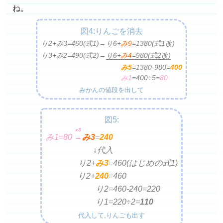
ね。
図4:りんごを消去
り2+み3=460(式1)→り6+
み9
=
1380(式1改)
り3+み2=490(式2)→
り6+
み4
=
980
(式2改)
み5
=
1380-980=
400
み1
=
400÷5=
80
みかんの値段を出して
図5:
x3
み1=80
→
み
3
=
240
↓代入
り2+
み3
=
460(はじめの式1)
り2+
240
=
460
り2=
460-240=220
り1=
220÷2=
110
代入して,りんごも出す