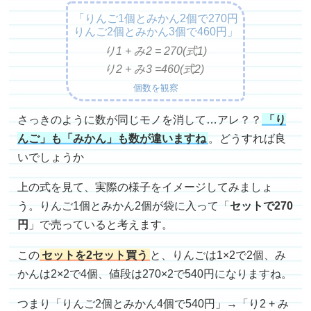
「りんご1個とみかん2個で270円
りんご2個とみかん3個で460円」
り1 + み2 =
270(式1)
り2 + み3 =
460(式2)
個数を観察
さっきのように数が同じモノを消して…アレ？？
「り
んご」も「みかん」も数が違いますね
。どうすれば良
いでしょうか
上の式を見て、実際の様子をイメージしてみましょ
う。りんご1個とみかん2個が袋に入って「
セットで270
円
」で売っていると考えます。
この
セットを2セット買う
と、りんごは1×2で2個、み
かんは2×2で4個、値段は270×2で540円になりますね。
つまり「りんご2個とみかん4個で540円」→「り2 + み