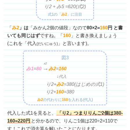
り2 + み5 =
620(式2)
式1の「
み2
」に注目
「
み2
」は
「みかん2個の値段」なので
80×2=
160
円 と書
いても同じはず
ですね。「
160
」と書き換えましょう
(これを「
代入
」と言います)。
(だいにゅう)
図3
x2
→
み1
=
80
み2
=
160
↓
代入
り2+
み2
=
380(はじめの式1)
り2+
160
=
380
み2
の代わりに
160
を入れる(代入)
代入した式1を見ると、
「り2」つまりりんご2個は380-
160=220円
と分かるので、りんご1個は220÷2=110で
す！これで消去算を解いたことになります。