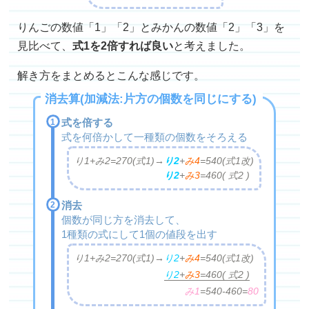
りんごの数値「1」「2」とみかんの数値「2」「3」を
見比べて、
式1を2倍すれば良い
と考えました。
解き方をまとめるとこんな感じです。
消去算(加減法:片方の個数を同じにする)
式を倍する
式を何倍かして一種類の個数をそろえる
り1+み2=270(式1)→
り2
+
み4
=
540(式1改)
り2
+
み3
=
460( 式2 )
消去
個数が同じ方を消去して、
1種類の式にして1個の値段を出す
り1+み2=270(式1)→
り2
+
み4
=
540(式1改)
り2
+
み3
=
460
( 式2 )
み1
=
540-460=
80