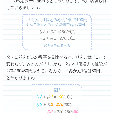
2つの式をタテに並べるとこうなります。式に名前も付
けておきましょう。
「りんご1個とみかん1個で190円
りんご1個とみかん2個では270円」
り2 + み1 =
190(式1)
り2 + み2 =
270(式2)
式をタテに並べる
タテに並んだ式の数字を見比べると、りんごは「1」で
変わらず、みかんが「1」から「2」へ1個増えて値段が
270-190=80円ふえているので、「みかん1個は80円」
と分かりますね！
図3
り2
+ み
1
=
190
(式1)
り2
+ み
2
=
270
(式2)
み1
=
270-190=
80