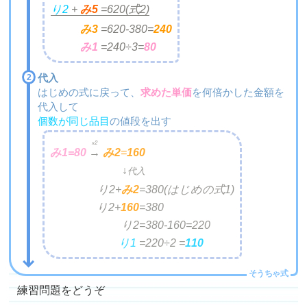
り2
+
み5
=
620(式2)
み3
=
620-380=
240
み1
=
240÷3=
80
代入
はじめの式に戻って、
求めた単価
を何倍かした金額を
代入して
個数が同じ品目
の値段を出す
x2
み1=
80
→
み2
=
160
↓
代入
り2+
み2
=
380(はじめの式1)
り2+
160
=
380
り2=
380-160=220
り1
=
220÷2 =
110
練習問題をどうぞ