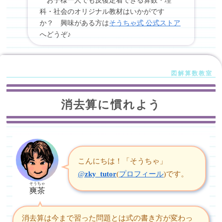
お子様一人でも反復定着できる算数・理
科・社会のオリジナル教材はいかがです
か？ 興味がある方は
そうちゃ式 公式ストア
へどうぞ♪
消去算に慣れよう
こんにちは！「そうちゃ」
@
zky_tutor
(
プロフィール
)です。
そうちゃ
爽茶
消去算は今まで習った問題とは式の書き方が変わっ