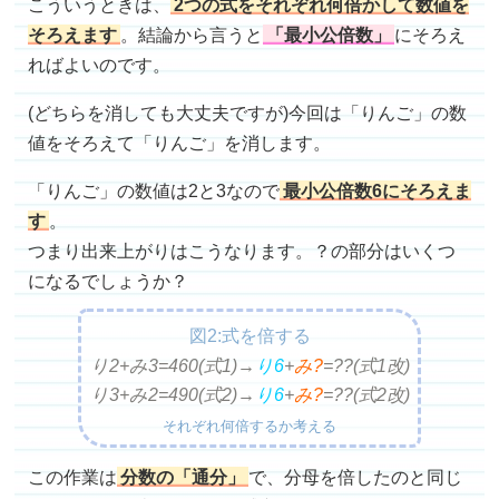
こういうときは、
2つの式をそれぞれ何倍かして数値を
そろえます
。結論から言うと
「最小公倍数」
にそろえ
ればよいのです。
(どちらを消しても大丈夫ですが)今回は「りんご」の数
値をそろえて「りんご」を消します。
「りんご」の数値は2と3なので
最小公倍数6にそろえま
す
。
つまり出来上がりはこうなります。？の部分はいくつ
になるでしょうか？
図2:式を倍する
り2+み3=460(式1)
→
り
6
+
み?
=
??
(式1改)
り3+み2=490(式2)→
り
6
+
み?
=
??(式2改)
それぞれ何倍するか考える
この作業は
分数の「通分」
で、分母を倍したのと同じ