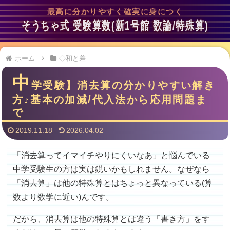
最高に分かりやすく確実に身につく
そうちゃ式 受験算数(新1号館 数論/特殊算)
ホーム
◇和と差
中
学受験】消去算の分かりやすい解き
方♪基本の加減/代入法から応用問題ま
で
2019.11.18
2026.04.02
「消去算ってイマイチやりにくいなあ」と悩んでいる
中学受験生の方は実は鋭いかもしれません。なぜなら
「消去算」は他の特殊算とはちょっと異なっている(算
数より数学に近い)んです。
だから、消去算は他の特殊算とは違う「書き方」をす