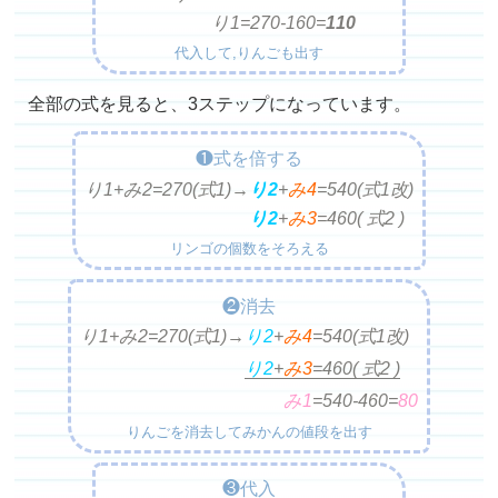
り1=
270-160=
110
代入して,りんごも出す
全部の式を見ると、3ステップになっています。
❶式を倍する
り1+み2=270(式1)→
り2
+
み4
=
540(式1改)
り2
+
み3
=
460( 式2 )
リンゴの個数をそろえる
❷消去
り1+み2=270(式1)→
り2
+
み4
=
540(式1改)
り2
+
み3
=
460
( 式2 )
み1
=
540-460=
80
りんごを消去してみかんの値段を出す
❸代入