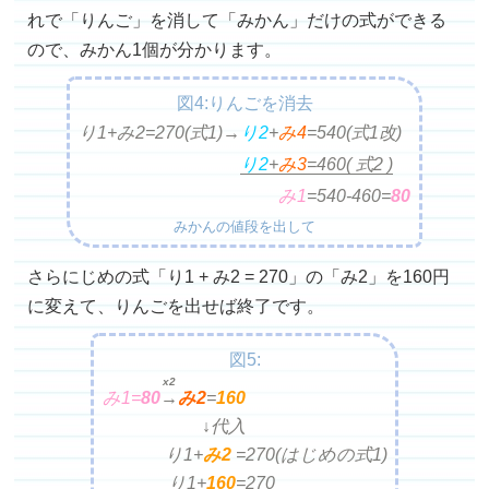
れで「りんご」を消して「みかん」だけの式ができる
ので、みかん1個が分かります。
図4:りんごを消去
り1+み2=270(式1)→
り2
+
み4
=
540(式1改)
り2
+
み3
=
460
( 式2 )
み1
=
540-460=
80
みかんの値段を出して
さらにじめの式「り1 + み2 = 270」の「み2」を160円
に変えて、りんごを出せば終了です。
図5:
x2
み1=
80
→
み
2
=
160
↓代入
り1+
み2
=
270(はじめの式1)
り1+
160
=
270