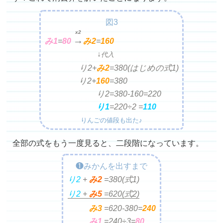
図3
x2
→
み1
=
80
み2
=
160
↓
代入
り2+
み2
=
380(はじめの式1)
り2+
160
=
380
り2=
380-160=220
り1
=
220÷2 =
110
りんごの値段も出た♪
全部の式をもう一度見ると、二段階になっています。
❶みかんを出すまで
り2
+
み2
=
380(式1)
り2
+
み5
=
620(式2)
み3
=
620-380=
240
み1
=
240÷3=
80