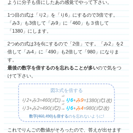
ように分子も倍にしたあの感覚でやって下さい。
1つ目の式は「り2」を「り6」にするので3倍です。
「み3」も3倍して「み9」に「460」も３倍して
「1380」にします。
2つめの式は3を6にするので「2倍」です。「み2」を2
倍して「み4」に「490」も2倍して「980」になりま
す。
最後の数字を倍するのを忘れることが多い
ので気をつ
けて下さい。
図3:式を倍する
x3
り2+み3=460(式1)
→
り
6
+
み9
=
1380
(式1改)
x2
り3+み2=490(式2)
→
り
6
+
み4
=
980(式2改)
数字(460,490)も倍する
のを忘れないように!
これでりんごの数値がそろったので、答えが出せます