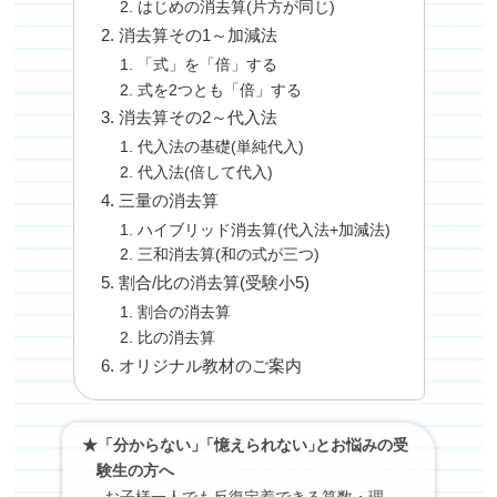
はじめの消去算(片方が同じ)
消去算その1～加減法
「式」を「倍」する
式を2つとも「倍」する
消去算その2～代入法
代入法の基礎(単純代入)
代入法(倍して代入)
三量の消去算
ハイブリッド消去算(代入法+加減法)
三和消去算(和の式が三つ)
割合/比の消去算(受験小5)
割合の消去算
比の消去算
オリジナル教材のご案内
★「分からない」
「
憶えられない
」
とお悩みの受
験生の方へ