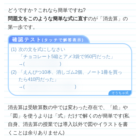
どうですか？これなら簡単ですね?
問題文をこのような簡単な式に直す
のが「消去算」の
第一歩です。
確認テスト
(タッチで解答表示)
次の文を式にしなさい
「チョコレート5箱とアメ3袋で950円だった」
→(
チ5 + ア3 = 950
)
「えんぴつ10本、消しゴム2個、ノート1冊を買っ
たら410円だった」
→(
え10 + け2 + ノ1 = 410
)
消去算は受験算数の中では変わった存在で、「絵」や
「図」を使うよりは「式」だけで解くのが簡単です(私
自身、消去算の授業では導入以外で図やイラストを書
くことは余りありません)