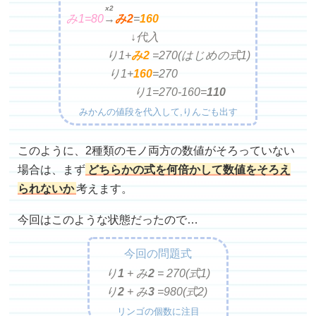
x2
み1=80
→
み
2
=
160
↓代入
り1+
み2
=
270(はじめの式1)
り1+
160
=
270
り1=
270-160=
110
みかんの値段を代入して,りんごも出す
このように、2種類のモノ両方の数値がそろっていない
場合は、まず
どちらかの式を何倍かして数値をそろえ
られないか
考えます。
今回はこのような状態だったので…
今回の問題式
り
1
+ み
2
=
270(式1)
り
2
+ み
3
=
980(式2)
リンゴの個数に注目