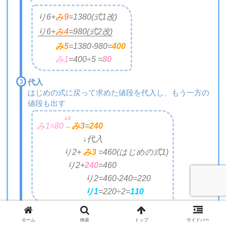
り6+
み9
=
1380(式1改)
り6+
み4
=
980
(
式2改)
み5
=
1380-980=
400
み1
=
400÷5 =
80
代入
はじめの式に戻って求めた値段を代入し、もう一方の
値段も出す
x3
み1=80
→
み
3
=
240
↓代入
り2+
み3
=
460(はじめの式1)
り2+
240
=
460
り2=
460-240=220
り1
=
220÷2=
110
ホーム
検索
トップ
サイドバー