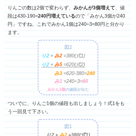
りんごの数は2個で変わらず、
みかんが3個増えて
、値
段は430-190=
240円増えている
ので「みかん3個が240
円」ですね。これでみかん1個は240÷3=80円と分かり
ます。
図2
り2
+
み2
=
380(式1)
り2
+
み5
=
620(式2)
み3
=
620-380=
240
み1
=
240÷3=
80
みかん1個
の値段が出た
ついでに、りんご1個の値段も出しましょう！式1をも
う一回見て下さい。
図1
り2 +
み2
=
380(式1)